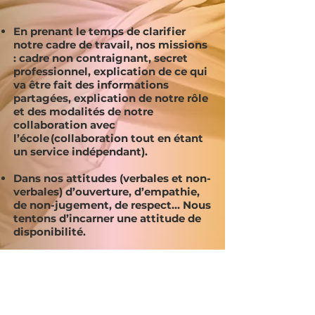
En prenant le temps de clarifier
notre cadre de travail, nos missions
: cadre non contraignant, secret
professionnel, explication de ce qui
va être fait des informations
partagées, explication de notre rôle
et des modalités de notre
collaboration avec
l’école (collaboration tout en étant
un service indépendant).
Dans nos attitudes (verbales et non-
verbales) d’ouverture, d’empathie,
de non-jugement, de respect… Nous
tentons d’incarner une attitude de
disponibilité.
En prenant soin, à travers nos
interventions, de renforcer le
sentiment de compétence
parentale.