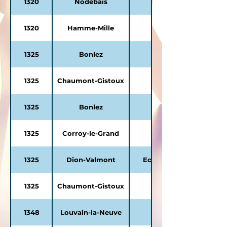
1320
Nodebais
1320
Hamme-Mille
Ecole fondamentale
1325
Bonlez
Ecole Communale d
1325
Chaumont-Gistoux
1325
Bonlez
Ecole Communale d
1325
Corroy-le-Grand
Ecole Communale d
1325
Dion-Valmont
Ecole Communale de D
1325
Chaumont-Gistoux
Ecole Communale de
1348
Louvain-la-Neuve
La petite école des 