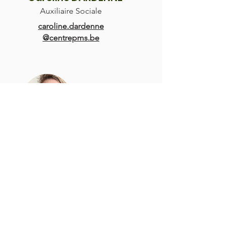
Auxiliaire Sociale
caroline.dardenne
@centrepms.be
Marie DE MOFFARTS
Conseillère psychopédagogique
marie.demoffarts
@centrepms.be