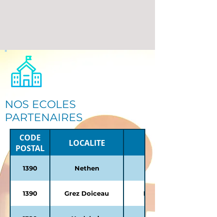
NOS ECOLES
PARTENAIRES
CODE
LOCALITE
POSTAL
1390
Nethen
Ecole Saint-Jean-B
1390
Grez Doiceau
Ecole Saint-Joseph a