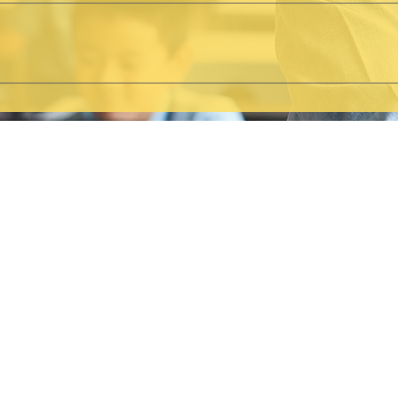
nt les congés scolaires. N’hésitez à prendre contact avec
 les congés d'été.
 heures de bureau. Certains centres organisent des plag
us d’informations à ce sujet sur les pages de chacun des
s congés scolaires (excepté en début juillet et fin août).
Association des Centres PMS libres du Brabant wallon