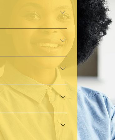
allon, vous trouverez le
oles partenaires ». Chaque
acter » du centre PMS. Lien
er et de suivre notre avis
écessaire légalement (lien
r une concertation entre
re PMS qui collabore avec