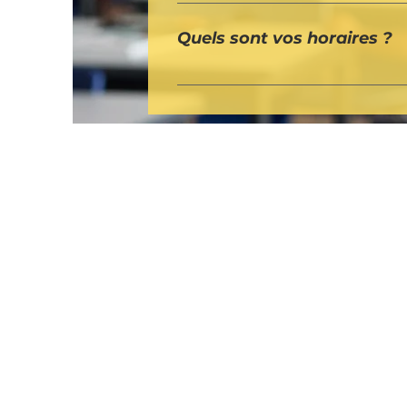
Les centres PMS sont fermés dura
connaissance des horaires durant
Quels sont vos horaires ?
Nous sommes ouverts durant les
téléphonique. Vous trouverez pl
fermés les week-ends et durant le