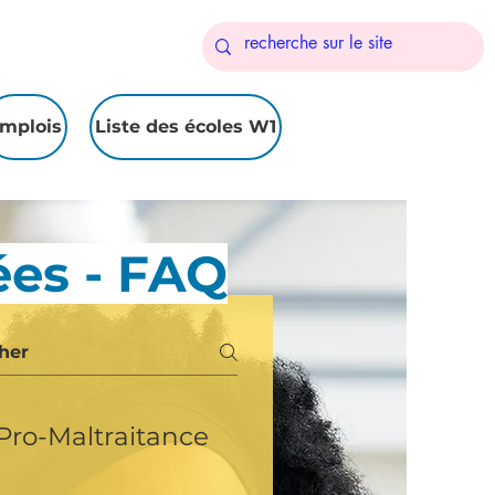
mplois
Liste des écoles W1
es - FAQ
Pro-Maltraitance