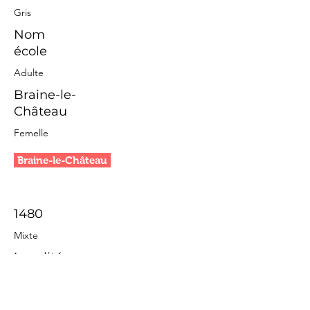
Gris
Nom
école
Adulte
Braine-le-
Château
Femelle
Braine-le-Château
1480
Mixte
Localité
Gris
Nom