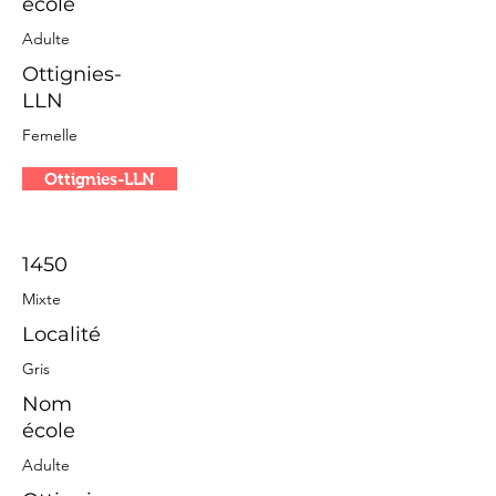
école
Adulte
Ottignies-
LLN
Femelle
Ottignies-LLN
1450
Mixte
Localité
Gris
Nom
école
Adulte