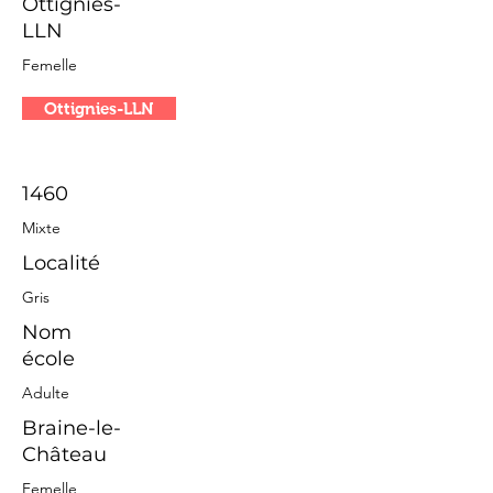
Ottignies-
LLN
Femelle
Ottignies-LLN
1460
Mixte
Localité
Gris
Nom
école
Adulte
Braine-le-
Château
Femelle