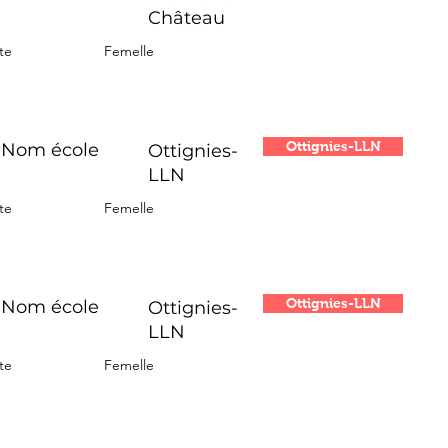
Château
te
Femelle
Ottignies-LLN
Nom école
Ottignies-
LLN
te
Femelle
Ottignies-LLN
Nom école
Ottignies-
LLN
te
Femelle