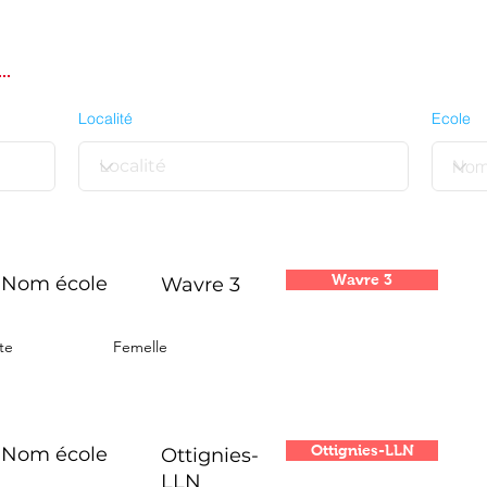
Localité
Ecole
Wavre 3
Nom école
Wavre 3
te
Femelle
Ottignies-LLN
Nom école
Ottignies-
LLN