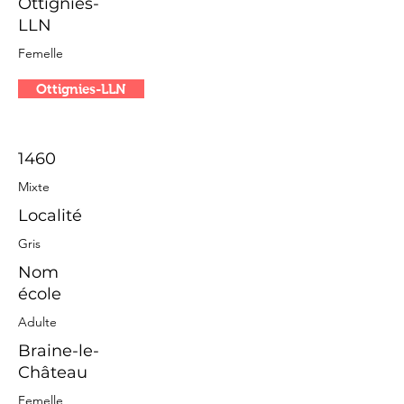
Ottignies-
LLN
Femelle
Ottignies-LLN
1460
Mixte
Localité
Gris
Nom
école
Adulte
Braine-le-
Château
Femelle