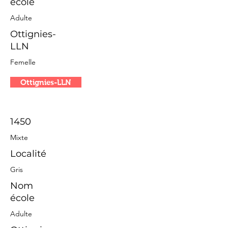
école
Adulte
Ottignies-
LLN
Femelle
Ottignies-LLN
1450
Mixte
Localité
Gris
Nom
école
Adulte