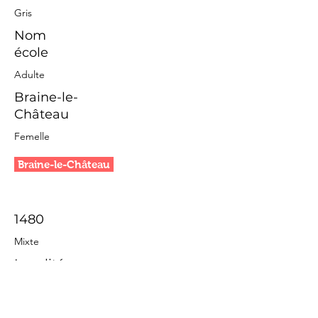
Gris
Nom
école
Adulte
Braine-le-
Château
Femelle
Braine-le-Château
1480
Mixte
Localité
Gris
Nom