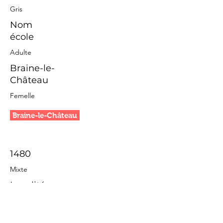
Gris
Nom
école
Adulte
Braine-le-
Château
Femelle
Braine-le-Château
1480
Mixte
Localité
Gris
Nom