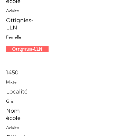
école
Adulte
Ottignies-
LLN
Femelle
Ottignies-LLN
1450
Mixte
Localité
Gris
Nom
école
Adulte