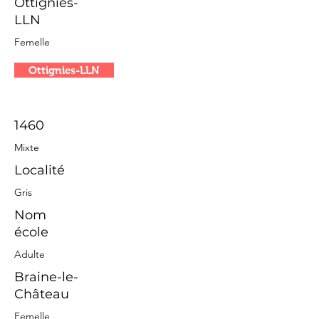
Ottignies-
LLN
Femelle
Ottignies-LLN
1460
Mixte
Localité
Gris
Nom
école
Adulte
Braine-le-
Château
Femelle